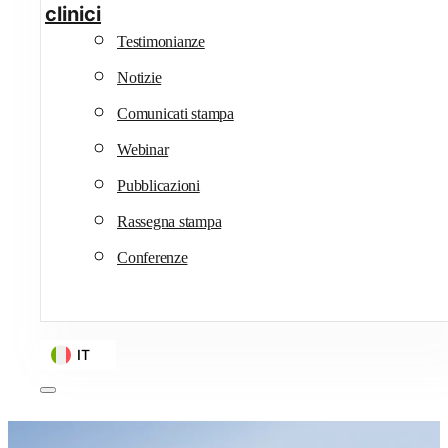
clinici
Testimonianze
Notizie
Comunicati stampa
Webinar
Pubblicazioni
Rassegna stampa
Conferenze
IT