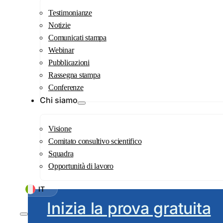
Testimonianze
Notizie
Comunicati stampa
Webinar
Pubblicazioni
Rassegna stampa
Conferenze
Chi siamo
Visione
Comitato consultivo scientifico
Squadra
Opportunità di lavoro
IT
Inizia la prova gratuita