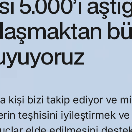
sı 5.000’i aştığ
aylaşmaktan b
uyuyoruz
a kişi bizi takip ediyor ve
erin teşhisini iyileştirmek ve
onuçlar elde edilmesini dest