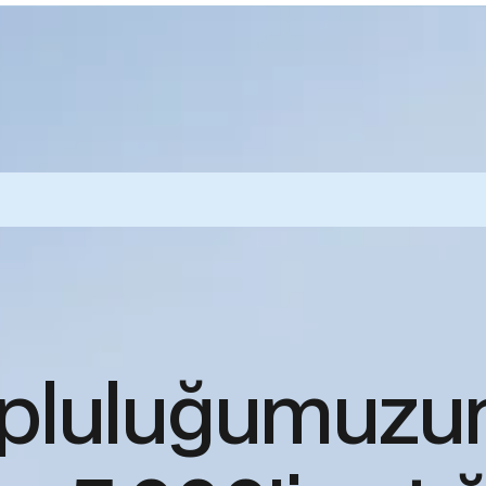
opluluğumuzu