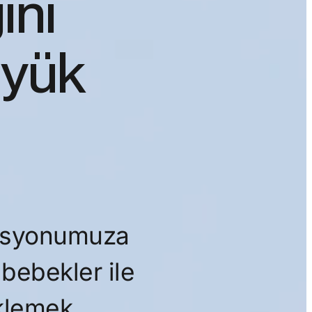
ını
üyük
 misyonumuza
 bebekler ile
eklemek.