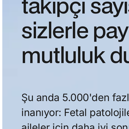
takipçi sayı
sizlerle p
mutluluk d
Şu anda 5.000'den fazl
inanıyor: Fetal patolojil
aileler için daha iyi s