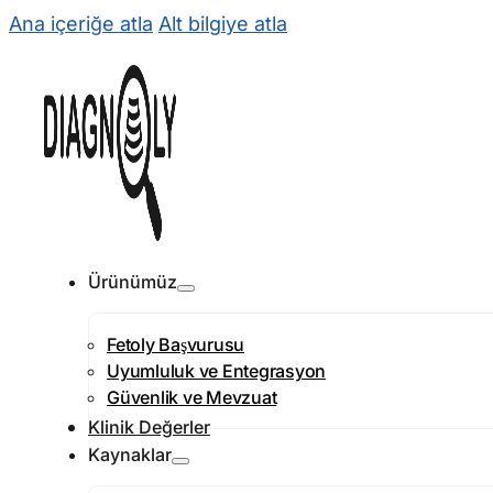
Ana içeriğe atla
Alt bilgiye atla
Ürünümüz
Fetoly Başvurusu
Uyumluluk ve Entegrasyon
Güvenlik ve Mevzuat
Klinik Değerler
Kaynaklar