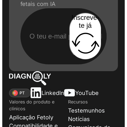
fetais com IA
Inscreve-
te já
LinkedIn
YouTube
PT
Valores do produto e
Recursos
clínicos
Testemunhos
Aplicação Fetoly
Notícias
Compatibilidade e