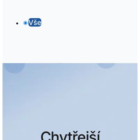
Vše
Chytřejší