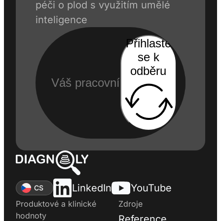
péči o plod s využitím umělé
inteligence
Přihlaste
se k
odběru
LinkedIn
YouTube
CS
Produktové a klinické
Zdroje
hodnoty
Reference